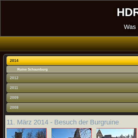
HDR
Was 
2014
Ruine Schaunburg
2012
2011
2009
2008
11. März 2014 - Besuch der Burgruine