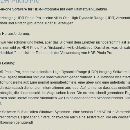
DR Photo Pro
l-in-one Software für HDR-Fotografie mit dem ultimativen Erlebnis
erimaging HDR Photo Pro ist eine All-in-One High Dynamic Range (HDR) Anwendung
hnell und einfach großartigeBilder zu erzeugen.
e Herausforderung:
 war viel schöner und heller, aber das Bild wird dem Erlebten nicht gerecht!" Fast j
s, nun gibt es HDR Photo Pro. "Erstaunlich wirklichkeitstreu! Das ist es, was ich sah,
rklichkeit!"
- das ist der Tenor nach der Verwendung von HDR Photo Pro.
e Lösung:
R Photo Pro, eine revolutionäres High Dynamic Range (HDR) Imaging-Software lös
m Ausgangsmaterial holt, die sonst verloren gehen würden. Die Methode ist einfach
lichtungsreihe auf: Eine normal normalbelichtete, eine über- und eine unterbelich
d systematisch die tonalen Informationen aus jeder Aufnahme, so dass das endgült
edergibt, die das menschliche Auge sehen kann. Die extrem schnell gerenderte Erge
rben ohne unerwünschte Anomalien wie Halos oder anderen Schönheitsfehler. Die
o.
e Software läuft auf allen Windows-Systemen - eine Version für MAC ist in Vorberei
rechtfertigt! Es gibt aber für Versuchszwecke auch eine
Testversion
, die ein Wasser
llkommen genügend!