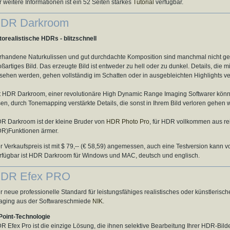
r weitere Informationen ist ein 52 Seiten starkes
Tutorial
verfügbar.
DR Darkroom
torealistische
HDRs
- blitzschnell
rhandene
Naturkulissen
und
gut
durchdachte
Komposition
sind
manchmal
nicht
ge
oßartiges
Bild.
Das
erzeugte
Bild
ist entweder
zu
hell
oder
zu
dunkel
.
Details, die
mi
sehen
werden, gehen
vollständig
im
Schatten
oder
in
ausgebleichten
Highlights
ve
t HDR
Darkroom
, einer
revolutionäre
High Dynamic
Range Imaging
Software
r
kön
sen
,
durch
Tonemapping verstärkte
Details
, die
sonst
in
Ihrem
Bild
verloren gehen 
DR
Darkroom
ist der kleine Bruder von
HDR Photo Pro
, für HDR vollkommen aus rei
R)Funktionen ärmer.
r Verkaufspreis ist mit $ 79,-- (€ 58,59) angemessen, auch eine Testversion kann 
rfügbar ist HDR Darkroom für Windows und MAC, deutsch und englisch.
DR Efex PRO
r neue professionelle Standard für leistungsfähiges realistisches oder künstleris
aging aus der Softwareschmiede
NIK
.
Point-Technologie
R Efex Pro ist die einzige Lösung, die ihnen selektive Bearbeitung Ihrer HDR-Bilde