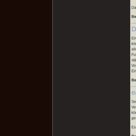
Da
Be
D
Ei
kö
al
Fu
st
Vo
Ei
Be
e
Se
Ve
kö
ge
Es