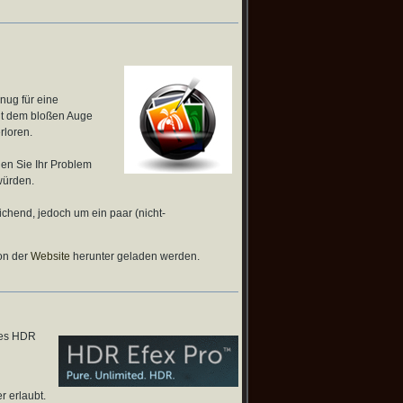
nug
für
eine
t dem bloßen
Auge
rloren
.
nen
Sie Ihr Problem
würden.
chend, jedoch um ein paar (nicht-
von der
Website
herunter geladen werden.
ches HDR
r erlaubt.