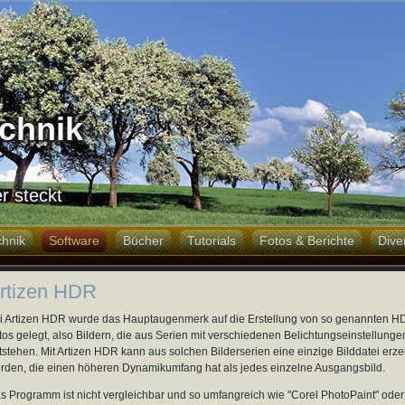
chnik
r steckt
chnik
Software
Bücher
Tutorials
Fotos & Berichte
Dive
rtizen HDR
i Artizen HDR wurde das Hauptaugenmerk auf die Erstellung von so genannten H
tos gelegt, also Bildern, die aus Serien mit verschiedenen Belichtungseinstellunge
tstehen. Mit Artizen HDR kann aus solchen Bilderserien eine einzige Bilddatei erze
rden, die einen höheren Dynamikumfang hat als jedes einzelne Ausgangsbild.
s Programm ist nicht vergleichbar und so umfangreich wie "Corel PhotoPaint" oder