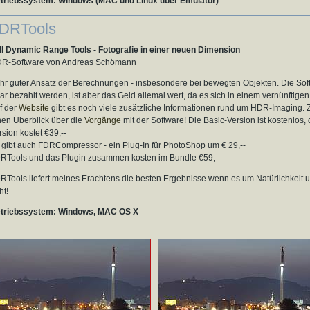
triebssystem: Windows (MAC und Linux über Emulator)
DRTools
ll Dynamic Range Tools - Fotografie in einer neuen Dimension
R-Software von Andreas Schömann
hr guter Ansatz der Berechnungen - insbesondere bei bewegten Objekten. Die So
ar bezahlt werden, ist aber das Geld allemal wert, da es sich in einem vernünftige
f der
Website
gibt es noch viele zusätzliche Informationen rund um HDR-Imaging. Z.
nen Überblick über die
Vorgänge
mit der Software! Die Basic-Version ist kostenlos,
rsion kostet €39,--
 gibt auch FDRCompressor - ein Plug-In für PhotoShop um € 29,--
RTools und das Plugin zusammen kosten im Bundle €59,--
RTools liefert meines Erachtens die besten Ergebnisse wenn es um Natürlichkei
ht!
triebssystem: Windows, MAC OS X