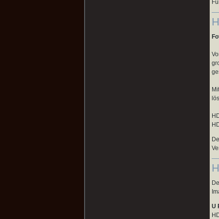
Fü
H
Fo
Vo
gr
ge
Mi
lö
H
HD
De
Ve
H
De
Im
U 
HD