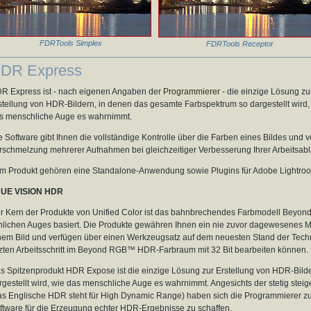
FDRTools Simplex
FDRTools Receptor
DR Express
R Express ist - nach eigenen Angaben der
Programmierer
- die einzige Lösung zu
stellung von HDR-Bildern, in denen das gesamte Farbspektrum so dargestellt wird,
s menschliche Auge es wahrnimmt.
e Software gibt Ihnen die vollständige Kontrolle über die Farben eines Bildes und 
rschmelzung mehrerer Aufnahmen bei gleichzeitiger Verbesserung Ihrer Arbeitsabl
m Produkt gehören eine Standalone-Anwendung sowie Plugins für Adobe Lightroo
UE VISION HDR
r Kern der Produkte von Unified Color ist das bahnbrechendes Farbmodell Bey
hli­chen Auges basiert. Die Pro­duk­te gewähren Ihnen ein nie zuvor dagewesenes Ma
nem Bild und verfügen über einen Werkzeugsatz auf dem neuesten Stand der Techn
tzten Arbeitsschritt im Beyond RGB™ HDR-Farbraum mit 32 Bit bearbeiten können.
s Spitzenprodukt HDR Expose ist die einzige Lösung zur Er­stellung von HDR-Bil
rgestellt wird, wie das men­schliche Auge es wahrnimmt. Angesichts der stetig steigen
as Englische HDR steht für High Dynamic Range) haben sich die Programmierer zum 
ftware für die Erzeugung echter HDR-Ergebnisse zu schaffen.