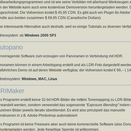
ldbearbeitungsprogrammen und ist wie seine Vorbilder mit allerhand Werkzeugen zur
n der
Website
kann auch eine kostenlose Demoversion heruntergeladen werden. Die
ngeschränkt. Die
Vollversion
kostet $ 45,95 CDN. Es gibt auch ein Plugin für Adobe
ndle aus beiden zusammen $ 69,95 CDN (Canadische Dollars).
ne interessante Alternative auch deshalb, weil es einige
Tutorials
zu diversen Verfahr
triessystem: ab
Windows 2000 SP3
utopano
rvorragende Software zum erzeugen von Panoramen in Verbindung mit HDR.
noramen können in einem Arbeitsgang erstellt und als LDR-Foto dargestellt werde
sführliches Demo ist auf deren
Website
verfügbar, die Vollversion kostet € 99,-- ( 145
triebssystem:
Windows, MAC, Linux
RIMaker
s Programm erstellt keine 32-bit HDR-Bilder die mittels Tonemapping zu LDR-Bild
rwandelt werden, sondern verwendet das sogenannte
"Exposure Blending"
indem 
nzelnen Bilder jeweils iterativ überblendet. Es wird also prinzipiell das manuelle
nstruieren in z.B. Adobe Photoshop automatisiert
s Programm ist keine Freeware aber auch keine kommerzielle Software (also Dona
runtergeladen
werden. Jede freiwillige Spende ist willkommen.