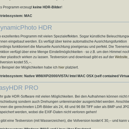
s Programm erzeugt
keine HDR-Bilder
!
triebssystem: MAC
ynamicPhoto HDR
n exzellentes Programm mit vielen Spezialeffekten. Sogar künstliche Beleuchtungse
nnen eingebaut werden. Es verfügt über keine automatische Ausrichtungsfunktion
lerdings funktioniert die Manuelle Ausrichtung pixelgenau und perfekt. Die Toenem
nktion verfügt über eine Menge Einstellmöglichkeiten - so z.B. um den Himmel noc
ärker plastisch wirken zu lassen. Testversion und download gibt es auf der
Website
,
llversion kostet 55,--.
n Beispiel der Möglichkeiten habe ich
hier
platziert.
triebssystem: Native W98/XP/2000/VISTA/ Intel MAC OSX (self contained Virtual
asyHDR PRO
hr gute HDR-Software mit vielen Möglichkeiten. Bei den Aufnahmen können nicht 
rschiebung sondern auch Drehungen untereinander ausgerichtet werden. Anschli
nnen die gerechneten LDR-Bilder als 24, 48 und 96 Bit TIFF oder als BMP und JP
speichert werden, wobei die EXIF-Daten nicht verloren gehen!
 gibt eine Testversion (mit Wasserzeichen), die Vollversion kostet € 30,-- und kann