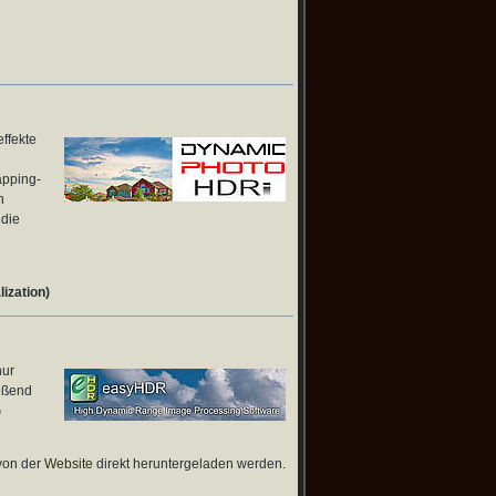
ffekte
apping-
h
 die
ization)
nur
eßend
G
 von der
Website
direkt heruntergeladen werden.