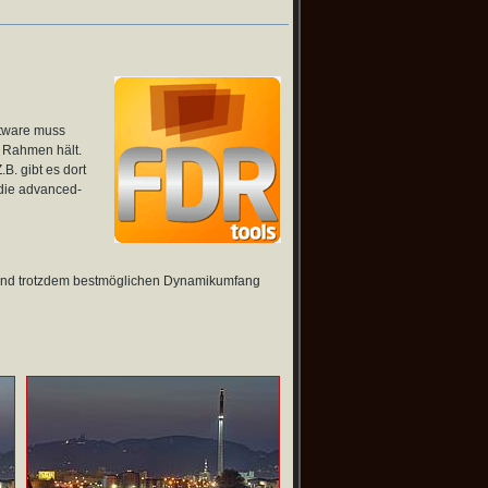
ftware muss
n Rahmen hält.
B. gibt es dort
 die advanced-
t und trotzdem bestmöglichen Dynamikumfang