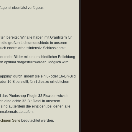
Tage ist ebenfalsl verfügbar.
bereitet. Wir alle haben mit Graufiltern für
m die großen Lichtunterschiede in unseren
ch enorm arbeitsintensiv. Schluss damit!
r mehr Bilder mit unterschiedlicher Belichtung
en optimal dargestellt werden. Möglich wird
ing" durch, indem sie ein 8- oder 16-Bit-Bild
r 16 Bit erstellt, führt dies zu erheblichen
 das Photoshop-Plugin
32 Float
entwickelt.
 eine echte 32-Bit-Datei in unserem
ind außerdem die einzigen, bei denen alle
mmaformats ablaufen.
chigen Seite
begutachtet werden.