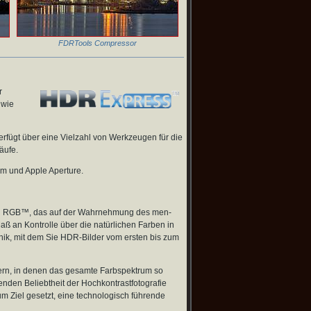
FDRTools Compressor
r
 wie
verfügt über eine Vielzahl von Werkzeugen für die
äufe.
m und Apple Aperture.
ond RGB™, das auf der Wahrnehmung des men­
ß an Kont­rolle über die natürlichen Farben in
ik, mit dem Sie HDR-Bilder vom ersten bis zum
dern, in denen das gesamte Farbspektrum so
den Beliebtheit der Hoch­kont­rast­foto­grafie
Ziel gesetzt, eine tech­no­logisch führende