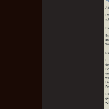
H
Al
Ev
sc
Di
Es
da
Wi
Di
HD
de
Be
un
wi
Fa
Pr
Di
ge
vo