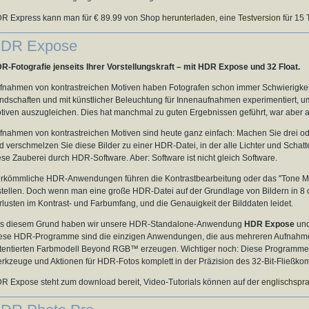
R Express kann man für € 89.99 von Shop
herunterladen
, eine
Testversion
für 15 
DR Expose
R-Fotografie jenseits Ihrer Vorstellungskraft – mit HDR Expose und 32 Float.
fnahmen von kontrastreichen Motiven haben Fotografen schon immer Schwierigkeiten 
ndschaften und mit künstlicher Beleuchtung für Innenaufnahmen experimentiert, u
tiven auszugleichen. Dies hat manchmal zu guten Ergebnissen geführt, war aber au
fnahmen von kontrastreichen Motiven sind heute ganz einfach: Machen Sie drei ode
d verschmelzen Sie diese Bilder zu einer HDR-Datei, in der alle Lichter und Schatt
ese Zauberei durch HDR-Software. Aber: Software ist nicht gleich Software.
rkömmliche HDR-Anwendungen führen die Kontrastbearbeitung oder das "Tone Mapp
stellen. Doch wenn man eine große HDR-Datei auf der Grundlage von Bildern in 8 ode
rlusten im Kontrast- und Farbumfang, und die Genauigkeit der Bilddaten leidet.
s diesem Grund haben wir unsere HDR-Standalone-Anwendung
HDR Expose
und
ese HDR-Programme sind die einzigen Anwendungen, die aus mehreren Aufnahmen
tentierten Farbmodell Beyond RGB™ erzeugen. Wichtiger noch: Diese Programme s
rkzeuge und Aktionen für HDR-Fotos komplett in der Präzision des 32-Bit-Fließko
R Expose steht zum download bereit, Video-Tutorials können auf der
englischspra