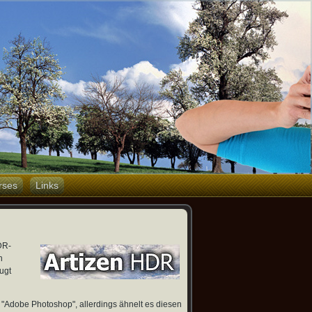
rses
Links
DR-
n
ugt
 "Adobe Photoshop", allerdings ähnelt es diesen