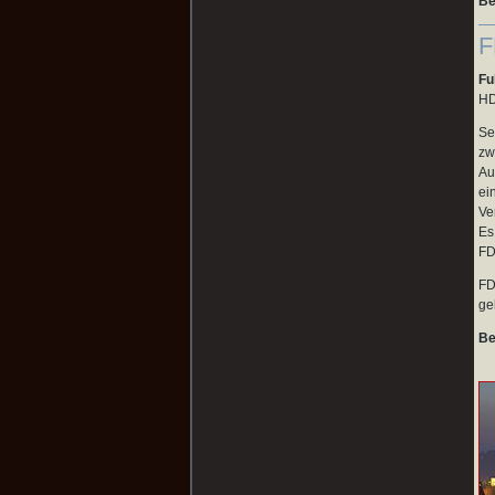
Be
F
Fu
HD
Se
zw
Au
ei
Ve
Es
FD
FD
ge
Be