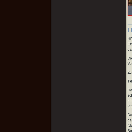
H
HD
Er
da
Di
Ve
Zu
TR
De
sc
ei
le
Da
da
(d
So