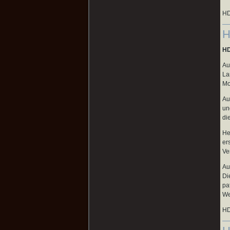
HD
H
HD
Au
La
Mo
Au
un
di
He
er
Ve
Au
Di
pa
We
HD