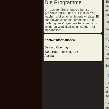
Die Programme
Bi
Vo
Um aus den Belichtungsreihen so
ei
genannte "HDR"- und "LDR"-Bilder zu
Bu
machen gibt es verschiedene Ansätze. Ein
paar davon seien hier empfohlen, die
Ei
Reihung der Programme hat aber nichts
mit deren Wertigkeit zu tun sondern ist
Be
alphabetisch!
A
Kontaktinformationen:
He
Gerhard Obermayr
3350 Haag, Holzleiten 35
Pa
Austria
au
Be
D
Da
ve
ei
Ko
Da
he