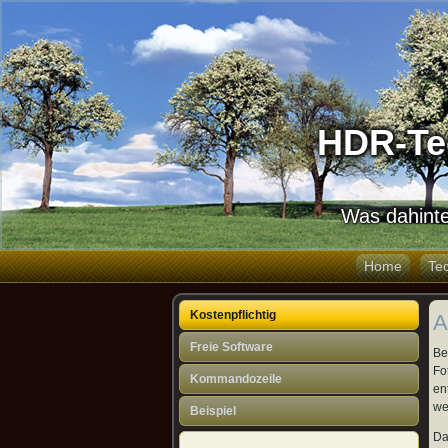
HDR-Te
Was dahinte
Home
Te
Kostenpflichtig
A
Freie Software
Be
Fo
Kommandozeile
en
we
Beispiel
Da