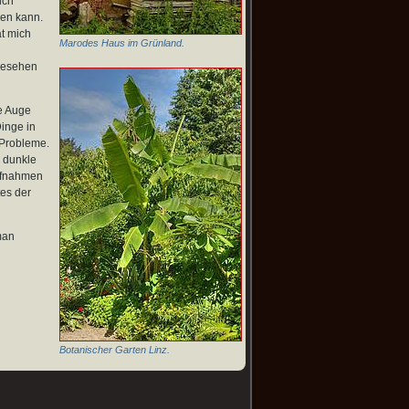
ich
hen kann.
at mich
Marodes Haus im Grünland.
gesehen
e Auge
inge in
 Probleme.
e dunkle
aufnahmen
es der
man
Botanischer Garten Linz.