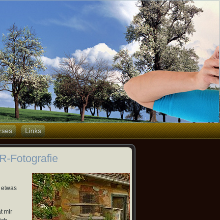
rses
Links
R-Fotografie
 etwas
t mir