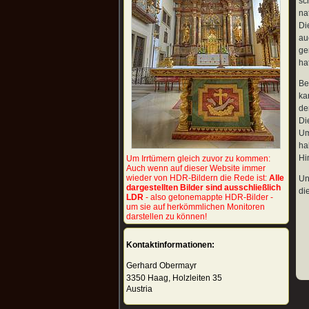
sc
na
Di
au
ge
hat
Be
ka
de
Di
Um
ha
Hi
Um Irrtümern gleich zuvor zu kommen:
Auch wenn auf dieser Website immer
wieder von HDR-Bildern die Rede ist:
Alle
Un
dargestellten Bilder sind ausschließlich
di
LDR
- also getonemappte HDR-Bilder -
um sie auf herkömmlichen Monitoren
darstellen zu können!
Kontaktinformationen:
Gerhard Obermayr
3350 Haag, Holzleiten 35
Austria