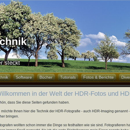
chnik
r steckt
chnik
Software
Bücher
Tutorials
Fotos & Berichte
Dive
illkommen in der Welt der HDR-Fotos und HD
hön, dass Sie diese Seiten gefunden haben.
h möchte Ihnen hier die Technik der HDR-Fotografie - auch HDR-Imaging genannt -
her bringen.
tografen wollten schon immer die Dinge so festhalten wie sie sind. Fotografieren ha