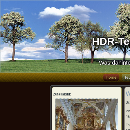
HDR-Te
Was dahinte
Home
Te
W
Zufallsbild:
Sc
Ic
nä
Fo