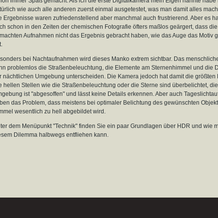
hon immer Spaß gemacht. Als ich die erste Digitalkamera mein Eigen nannte habe 
türlich wie auch alle anderen zuerst einmal ausgetestet, was man damit alles mac
e Ergebnisse waren zufriedenstellend aber manchmal auch frustrierend. Aber es h
ch schon in den Zeiten der chemischen Fotografie öfters maßlos geärgert, dass die
machten Aufnahmen nicht das Ergebnis gebracht haben, wie das Auge das Motiv 
.
sonders bei Nachtaufnahmen wird dieses Manko extrem sichtbar. Das menschlich
nn problemlos die Straßenbeleuchtung, die Elemente am Sternenhimmel und die D
r nächtlichen Umgebung unterscheiden. Die Kamera jedoch hat damit die größten
e hellen Stellen wie die Straßenbeleuchtung oder die Sterne sind überbelichtet, di
gebung ist "abgesoffen" und lässt keine Details erkennen. Aber auch Tageslicht
ben das Problem, dass meistens bei optimaler Belichtung des gewünschten Objekt
mmel wesentlich zu hell abgebildet wird.
ter dem Menüpunkt "Technik" finden Sie ein paar Grundlagen über HDR und wie 
esem Dilemma halbwegs entfliehen kann.